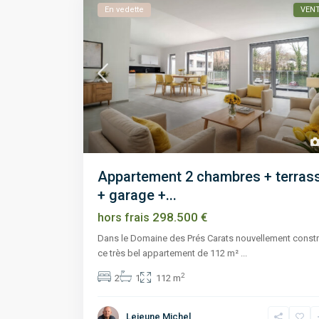
En vedette
VEN
Appartement 2 chambres + terras
+ garage +...
298.500 €
hors frais
Dans le Domaine des Prés Carats nouvellement constru
ce très bel appartement de 112 m²
...
2
2
1
112 m
Lejeune Michel