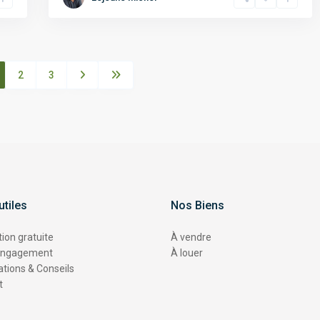
2
3
utiles
Nos Biens
ion gratuite
À vendre
engagement
À louer
tions & Conseils
t