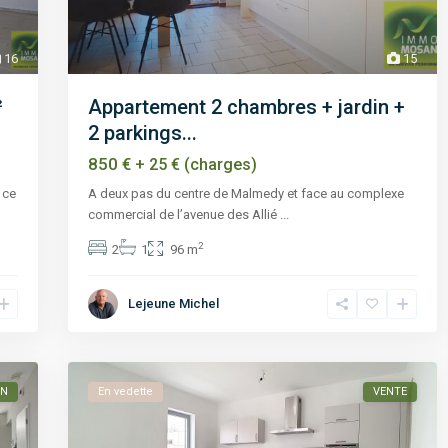
16
15
²
Appartement 2 chambres + jardin +
2 parkings...
850 €
+ 25 € (charges)
 ce
A deux pas du centre de Malmedy et face au complexe
commercial de l’avenue des Allié
...
2
2
1
96 m
Lejeune Michel
ON
En vedette
VENTE