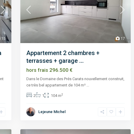
15
17
à
Appartement 2 chambres +
terrasses + garage ...
296.500 €
hors frais
ent
Dans le Domaine des Prés Carats nouvellement construit,
ce très bel appartement de 104 m²
...
2
2
1
104 m
Lejeune Michel