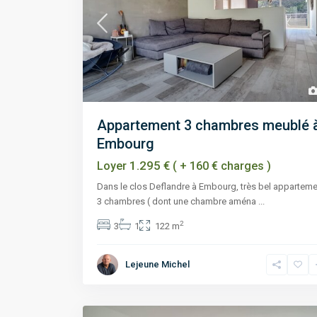
Appartement 3 chambres meublé 
Embourg
1.295 €
Loyer
( + 160 € charges )
Dans le clos Deflandre à Embourg, très bel appartem
3 chambres ( dont une chambre aména
...
2
3
1
122 m
Lejeune Michel