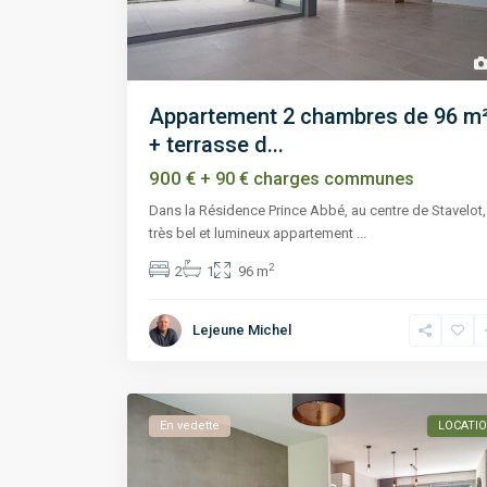
Appartement 2 chambres de 96 m
+ terrasse d...
900 €
+ 90 € charges communes
Dans la Résidence Prince Abbé, au centre de Stavelot,
très bel et lumineux appartement
...
2
2
1
96 m
Lejeune Michel
En vedette
LOCATI