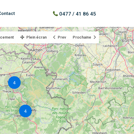
0477 / 41 86 45
Contact
acement
Plein écran
Prev
Prochaine
4
4