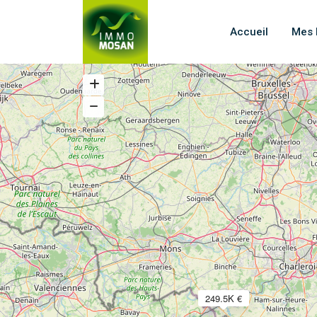
Accueil
Mes 
249.5K €