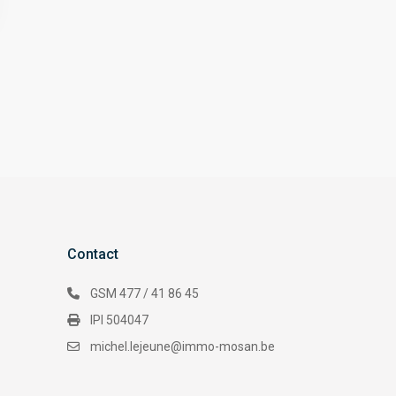
Contact
GSM 477 / 41 86 45
IPI 504047
michel.lejeune@immo-mosan.be