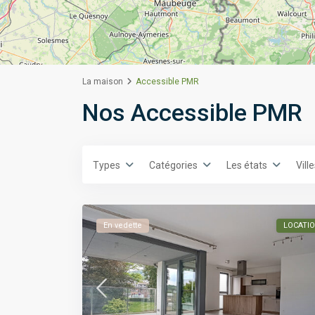
La maison
Accessible PMR
Nos Accessible PMR
Types
Catégories
Les états
Vill
En vedette
LOCATI