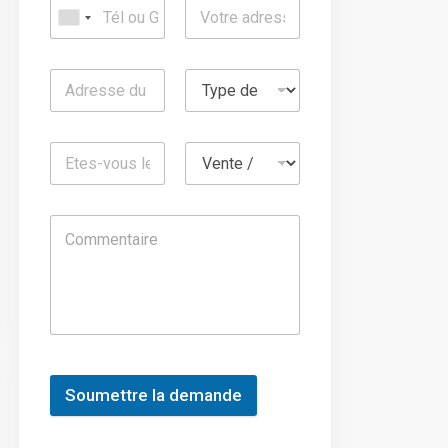
Soumettre la demande
A
l