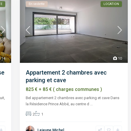
TE
En vedette
LOCATION
14
10
se
Appartement 2 chambres avec
parking et cave
825 € + 85 € ( charges communes )
it,
Bel appartement 2 chambres avec parking et cave Dans
la Résidence Prince Abbé, au centre d
...
2
1
Lejeune Michel