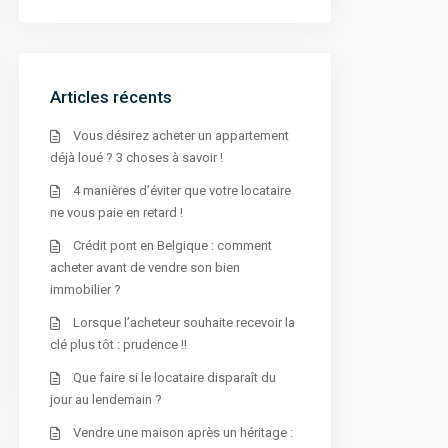
t
e
r
n
a
t
i
Articles récents
v
e
:
Vous désirez acheter un appartement
déjà loué ? 3 choses à savoir !
4 manières d’éviter que votre locataire
ne vous paie en retard !
Crédit pont en Belgique : comment
acheter avant de vendre son bien
immobilier ?
Lorsque l’acheteur souhaite recevoir la
clé plus tôt : prudence !!
Que faire si le locataire disparaît du
jour au lendemain ?
Vendre une maison après un héritage :