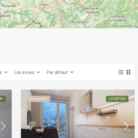
es
Les zones
Par défaut
ON
En vedette
LOCATION