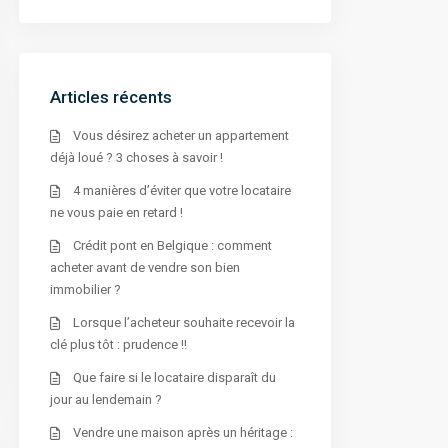
t
e
r
n
a
t
i
Articles récents
v
e
:
Vous désirez acheter un appartement
déjà loué ? 3 choses à savoir !
4 manières d’éviter que votre locataire
ne vous paie en retard !
Crédit pont en Belgique : comment
acheter avant de vendre son bien
immobilier ?
Lorsque l’acheteur souhaite recevoir la
clé plus tôt : prudence !!
Que faire si le locataire disparaît du
jour au lendemain ?
Vendre une maison après un héritage :