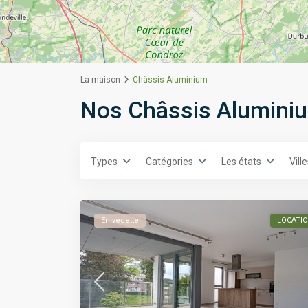
La maison
Châssis Aluminium
Nos Châssis Alumini
Types
Catégories
Les états
Vill
En vedette
LOCATI