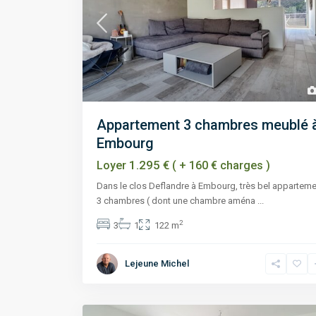
Appartement 3 chambres meublé 
Embourg
1.295 €
Loyer
( + 160 € charges )
Dans le clos Deflandre à Embourg, très bel appartem
3 chambres ( dont une chambre aména
...
2
3
1
122 m
Lejeune Michel