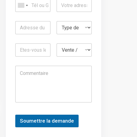
Soumettre la demande
A
l