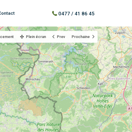
0477 / 41 86 45
Contact
acement
Plein écran
Prev
Prochaine