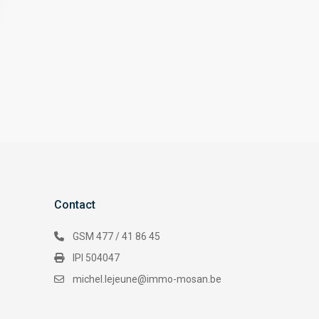
Contact
GSM 477 / 41 86 45
IPI 504047
michel.lejeune@immo-mosan.be