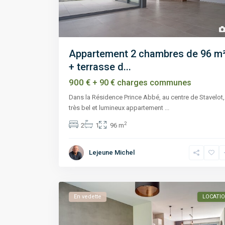
Appartement 2 chambres de 96 m
+ terrasse d...
900 €
+ 90 € charges communes
Dans la Résidence Prince Abbé, au centre de Stavelot,
très bel et lumineux appartement
...
2
2
1
96 m
Lejeune Michel
En vedette
LOCATI