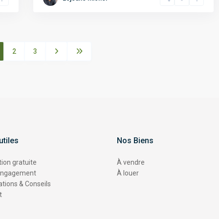
2
3
utiles
Nos Biens
ion gratuite
À vendre
engagement
À louer
tions & Conseils
t