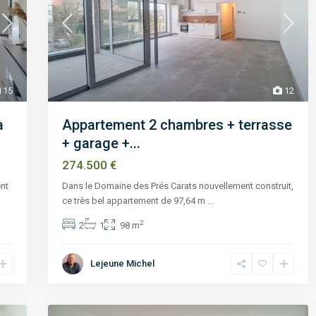
15
12
à
Appartement 2 chambres + terrasse
+ garage +...
274.500 €
ent
Dans le Domaine des Prés Carats nouvellement construit,
ce très bel appartement de 97,64 m
...
2
2
1
98 m
Lejeune Michel