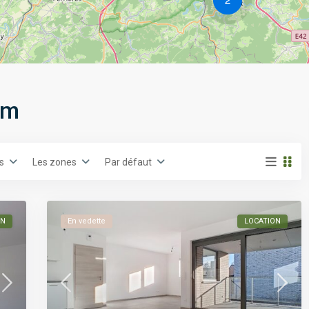
um
es
Les zones
Par défaut
ON
En vedette
LOCATION