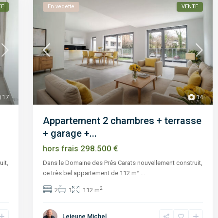
TE
En vedette
VENTE
17
14
Appartement 2 chambres + terrasse
+ garage +...
298.500 €
hors frais
it,
Dans le Domaine des Prés Carats nouvellement construit,
ce très bel appartement de 112 m²
...
2
2
1
112 m
Lejeune Michel