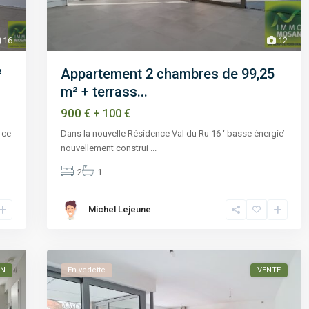
16
12
²
Appartement 2 chambres de 99,25
m² + terrass...
900 €
+ 100 €
 ce
Dans la nouvelle Résidence Val du Ru 16 ‘ basse énergie’
nouvellement construi
...
2
1
Michel Lejeune
ON
En vedette
VENTE