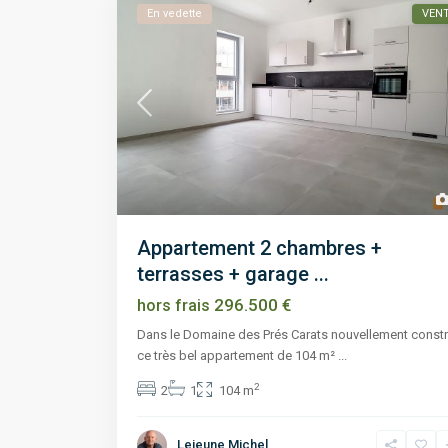
En vedette
VEN
Appartement 2 chambres +
terrasses + garage ...
296.500 €
hors frais
Dans le Domaine des Prés Carats nouvellement constru
ce très bel appartement de 104 m²
...
2
2
1
104 m
Lejeune Michel