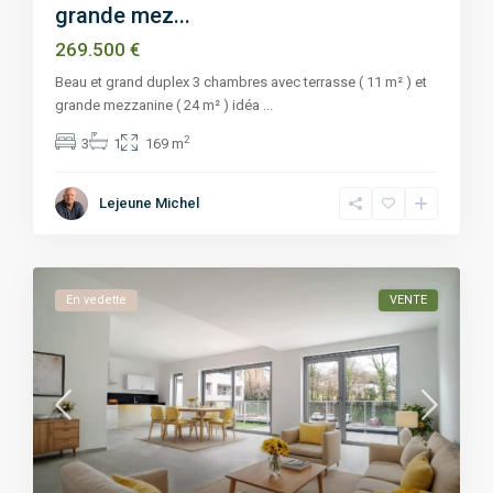
grande mez...
269.500 €
Beau et grand duplex 3 chambres avec terrasse ( 11 m² ) et
grande mezzanine ( 24 m² ) idéa
...
2
3
1
169 m
Lejeune Michel
En vedette
VENTE