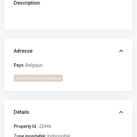
Description
Adresse
Pays:
Belgique
Ouvrir Dans Google Maps
Détails
Property Id :
22446
Zone inondable:
Indisponible